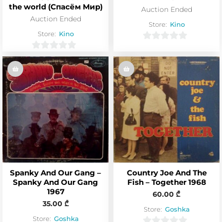
the world (Спасём Мир)
Auction Ended
Auction Ended
Store:
Kino
Store:
Kino
0
0
o
o
u
u
t
t
o
o
f
f
5
5
Spanky And Our Gang –
Country Joe And The
Spanky And Our Gang
Fish – Together 1968
1967
60.00
₾
35.00
₾
Store:
Goshka
Store:
Goshka