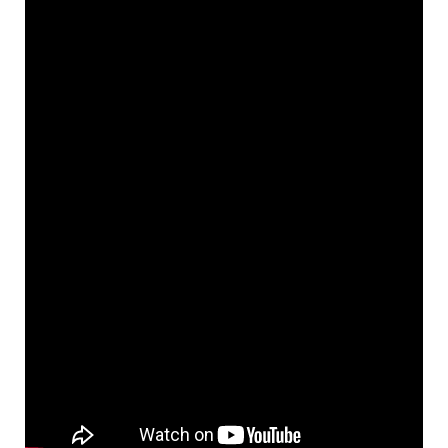
o
g
n
r
a
k
e
k
m
r