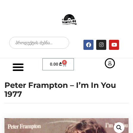
0
0.00
₾
Peter Frampton – I’m In You
1977