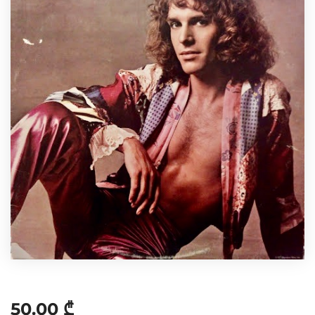
50.00
₾