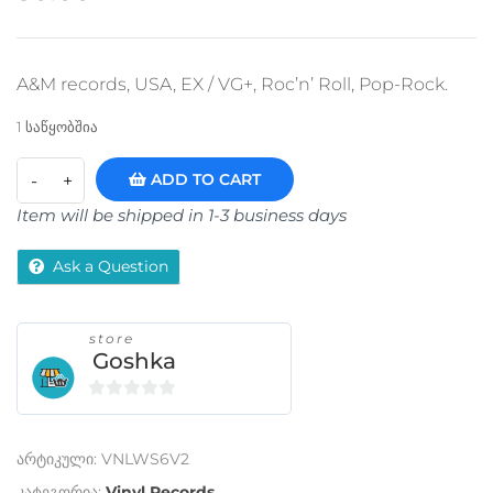
A&M records, USA, EX / VG+, Roc’n’ Roll, Pop-Rock.
1 საწყობშია
ADD TO CART
Item will be shipped in 1-3 business days
Ask a Question
store
Goshka
0
o
არტიკული:
VNLWS6V2
u
t
კატეგორია:
Vinyl Records