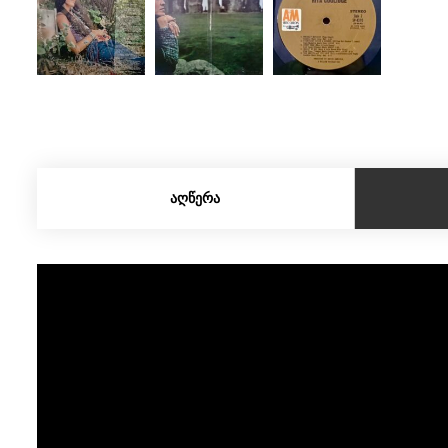
ᲐᲦᲬᲔᲠᲐ