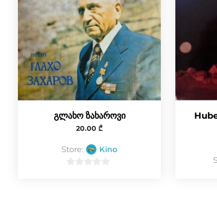
გლახო ზახაროვი
Hube
20.00
₾
Store:
Kino
0
o
u
t