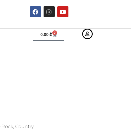
0
0.00
₾
s-Rock, Country