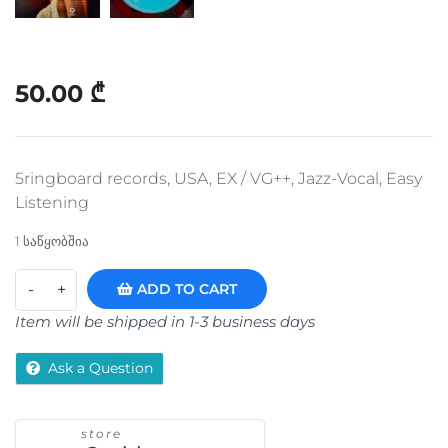
50.00
₾
5ringboard records, USA, EX / VG++, Jazz-Vocal, Easy
Listening
1 საწყობშია
ADD TO CART
Item will be shipped in 1-3 business days
Ask a Question
store