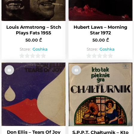
Louis Armstrong – Stch
Hubert Laws – Morning
Plays Fats 1955
Star 1972
50.00
₾
50.00
₾
Store:
Goshka
Store:
Goshka
0
0
o
o
u
u
t
t
o
o
f
f
5
5
Don Ellis – Tears Of Joy
S.P.P.T. Chałturnik – Kto