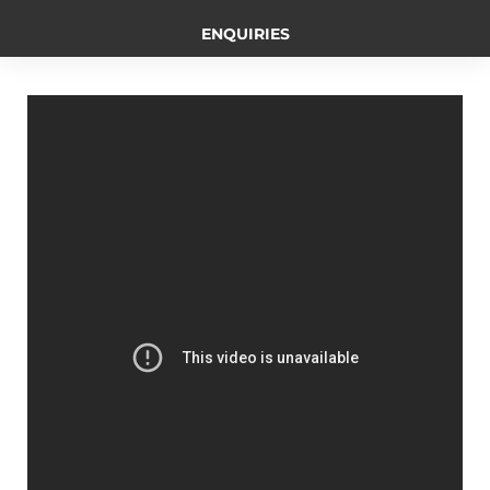
b
e
L
t
g
ENQUIRIES
o
n
i
e
r
o
g
n
r
a
k
e
k
m
r