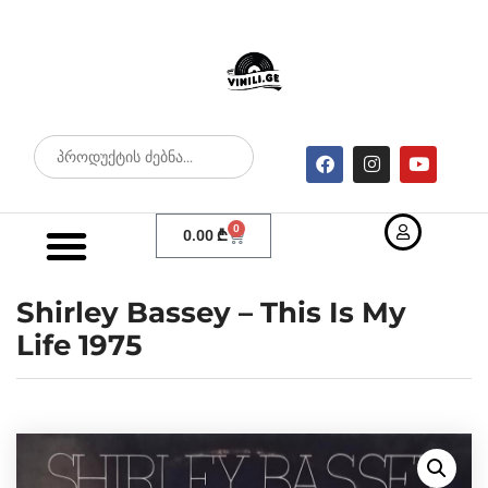
0
0.00
₾
Shirley Bassey – This Is My
Life 1975