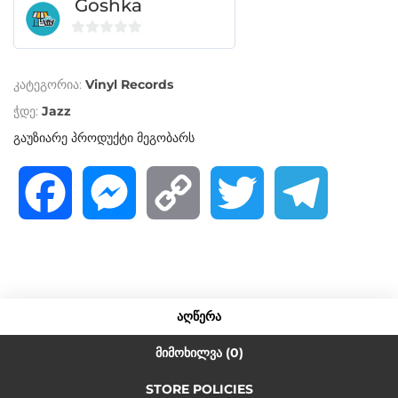
Goshka
0
o
კატეგორია:
Vinyl Records
u
t
ჭდე:
Jazz
o
გაუზიარე პროდუქტი მეგობარს
f
5
F
M
C
T
T
a
e
o
w
e
c
s
p
i
l
ᲐᲦᲬᲔᲠᲐ
e
s
y
t
e
ᲛᲘᲛᲝᲮᲘᲚᲕᲐ (0)
STORE POLICIES