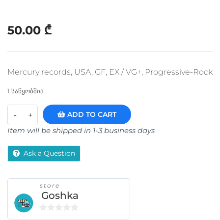
50.00
₾
Mercury records, USA, GF, EX / VG+, Progressive-Rock
1 საწყობშია
ADD TO CART
Item will be shipped in 1-3 business days
Ask a Question
store
Goshka
0