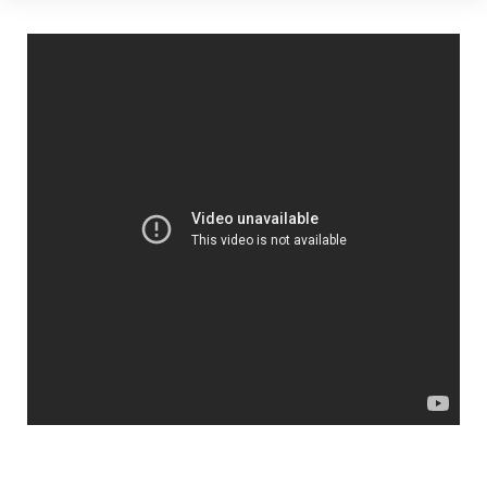
o
n
i
e
r
o
g
n
r
a
k
e
k
m
r