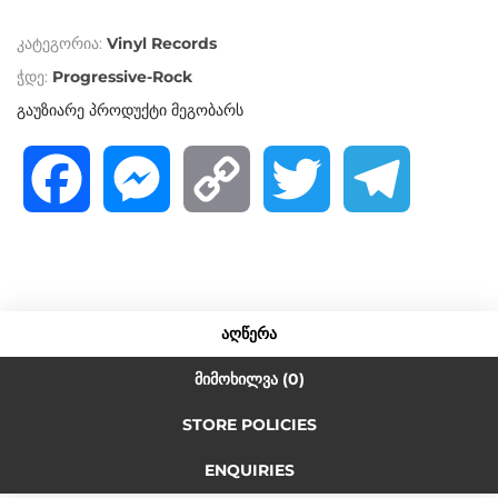
o
კატეგორია:
Vinyl Records
u
t
ჭდე:
Progressive-Rock
o
გაუზიარე პროდუქტი მეგობარს
f
5
F
M
C
T
T
a
e
o
w
e
c
s
p
i
l
ᲐᲦᲬᲔᲠᲐ
e
s
y
t
e
ᲛᲘᲛᲝᲮᲘᲚᲕᲐ (0)
STORE POLICIES
b
e
L
t
g
ENQUIRIES