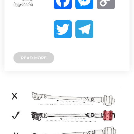
F
M
C
მეგობარს
a
e
o
T
T
c
s
p
w
e
e
s
y
READ MORE
i
l
b
e
L
t
e
o
n
i
t
g
o
g
n
e
r
k
e
k