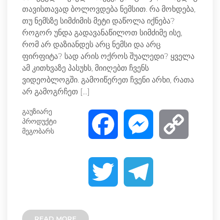
თავისთავად ბოლოვდება ნემსით. რა მოხდება,
თუ ნემსზე სიმძიმის მეტი დაწოლა იქნება?
როგორ უნდა გადავანაწილოთ სიმძიმე ისე,
რომ არ დაზიანდეს არც ნემსი და არც
ფირფიტა? სად არის ოქროს შუალედი? ყველა
ამ კითხვაზე პასუხს, მიიღებთ ჩვენს
ვიდეობლოგში. გამოიწერეთ ჩვენი არხი, რათა
არ გამოგრჩეთ […]
გაუზიარე
პროდუქტი
F
M
C
მეგობარს
a
e
o
T
T
c
s
p
w
e
e
s
y
READ MORE