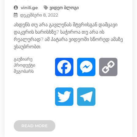
vinili.ge
ვიდეო ბლოგი
დეკემბერი 8, 2022
ახდენს თუ არა გავლენას მტვრისგან დამცავი
დაკვრის ხარისხზე? საჭიროა თუ არა ის
რეალურად? ამ პატარა ვიდეოში სწორედ ამაზე
ვსაუბრობთ.
გაუზიარე
პროდუქტი
F
M
C
მეგობარს
a
e
o
T
T
c
s
p
w
e
e
s
y
READ MORE
i
l