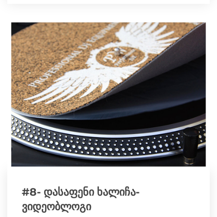
b
e
L
t
e
o
n
i
t
g
o
g
n
e
r
k
e
k
r
a
r
m
#8- დასაფენი ხალიჩა-
ვიდეობლოგი