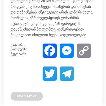
ღარიდან ღარზე ან არ ისრიალოს ფირფიტაზე,
რადგან ეს გამოიწვევს ჩანაწერის დაჩხაპვნას
და დაზიანებას. ანტისკეიტი არის კონტრ-ძალა,
რომელიც უზრუნველჰყოფს ტონარმის
სტაბილურ გადაადგილებას ფირფიტის
დასაწყისიდან ბოლომდე. დაწვრილებით
შეგიძლიათ იხილოთ ჩვენს ვიდეობლოგში
გაუზიარე
პროდუქტი
F
M
C
მეგობარს
a
e
o
T
T
c
s
p
w
e
e
s
y
READ MORE
i
l