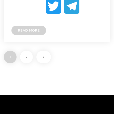
T
T
c
s
p
w
e
e
s
y
READ MORE
i
l
b
e
L
t
e
1
2
»
o
n
i
t
g
o
g
n
e
r
k
e
k
r
a
r
m