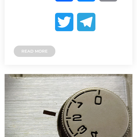
a
e
o
T
T
c
s
p
w
e
e
s
y
READ MORE
i
l
b
e
L
t
e
o
n
i
t
g
o
g
n
e
r
k
e
k
r
a