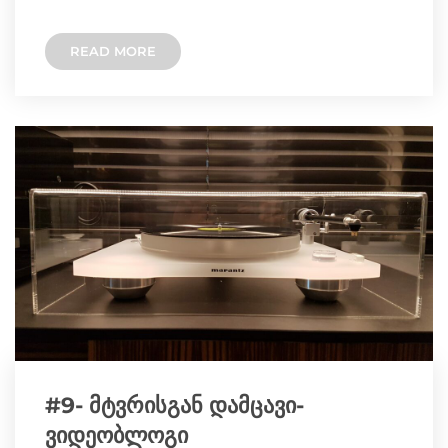
w
e
e
s
y
READ MORE
i
l
b
e
L
t
e
o
n
i
t
g
o
g
n
e
r
k
e
k
r
a
r
m
#9- მტვრისგან დამცავი-
ვიდეობლოგი