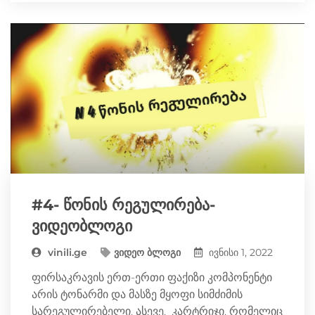
b
e
L
t
e
o
n
i
t
g
o
g
n
e
r
k
e
k
r
a
r
m
#4- წონის რეგულირება-
ვიდეობლოგი
vinili.ge
ვიდეო ბლოგი
ივნისი 1, 2022
ფირსაკრავის ერთ-ერთი ფაქიზი კომპონენტი
არის ტონარმი და მასზე მყოფი სიმძიმის
სარეგულირებელი. ასევე, კარტრიჯი, რომელიც