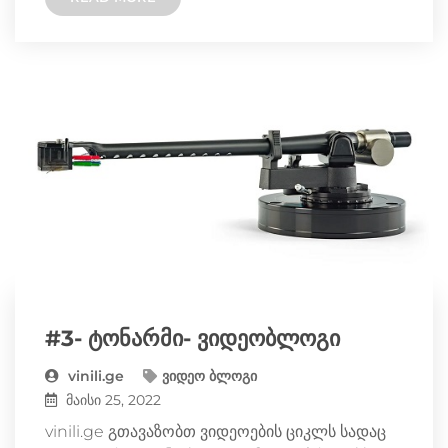
i
l
b
e
L
t
e
o
n
i
t
g
o
g
n
e
r
k
e
k
r
a
r
m
#3- ტონარმი- ვიდეობლოგი
vinili.ge
ვიდეო ბლოგი
მაისი 25, 2022
vinili.ge გთავაზობთ ვიდეოების ციკლს სადაც