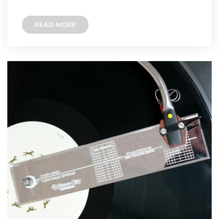
w
e
e
s
y
READ MORE
i
l
b
e
L
t
e
o
n
i
t
g
o
g
n
e
r
k
e
k
r
a
r
m