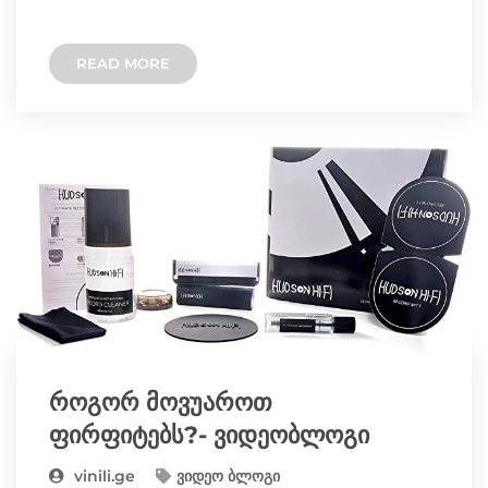
w
e
e
s
y
READ MORE
i
l
b
e
L
t
e
o
n
i
t
g
o
g
n
e
r
k
e
k
r
a
r
როგორ მოვუაროთ
m
ფირფიტებს?- ვიდეობლოგი
vinili.ge
ვიდეო ბლოგი