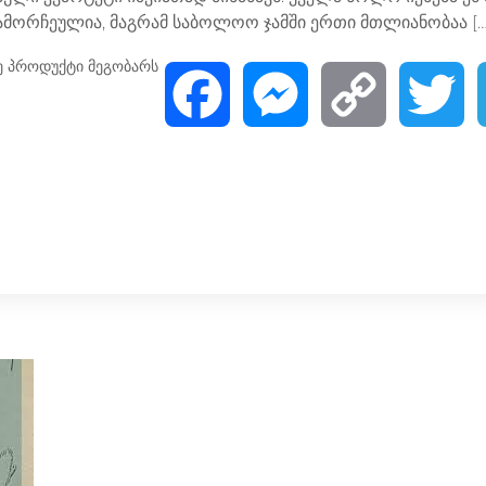
ამორჩეულია, მაგრამ საბოლოო ჯამში ერთი მთლიანობაა […
ე პროდუქტი მეგობარს
F
M
C
T
a
e
o
w
c
s
p
i
e
s
y
t
b
e
L
t
o
n
i
e
o
g
n
r