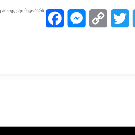
ე პროდუქტი მეგობარს
F
M
C
T
a
e
o
w
c
s
p
i
e
s
y
t
b
e
L
t
o
n
i
e
o
g
n
r