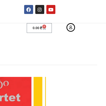
0
0.00
₾