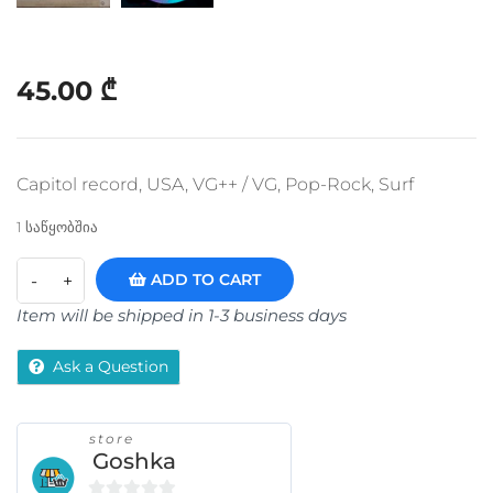
45.00
₾
Capitol record, USA, VG++ / VG, Pop-Rock, Surf
1 საწყობშია
ADD TO CART
Item will be shipped in 1-3 business days
Ask a Question
store
Goshka