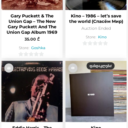
Gary Puckett & The
Kino – 1986 – let’s save
Union Gap – The New
the world (Спасём Мир)
Gary Puckett And The
Auction Ended
Union Gap Album 1969
Store:
Kino
35.00
₾
Store:
Goshka
0
o
0
u
ᲤᲐᲡᲓᲐᲙᲚᲔᲑᲐ!
o
t
u
o
t
f
o
5
f
5
Eddie Harris – The
Kino